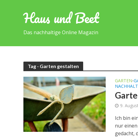
Haus und Beet
Das nachhaltige Online Magazin
Tag - Garten gestalten
GARTEN
G
•
NACHHALT
Garte
9. Augus
Ich bin ei
nur einen
gedacht, d