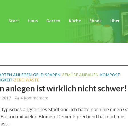
Start
Haus
Garten
Küche
Ebook
Über
ARTEN ANLEGEN
GELD SPAREN
GEMÜSE ANBAUEN
KOMPOST
•
•
•
•
IGKEIT
ZERO WASTE
•
n anlegen ist wirklich nicht schwer!
t 2017
4 Kommentare
n typisches ängstliches Stadtkind: Ich hatte noch nie einen G
 Balkon mit vielen Blumen. Dementsprechend hätte ich nie
ass...