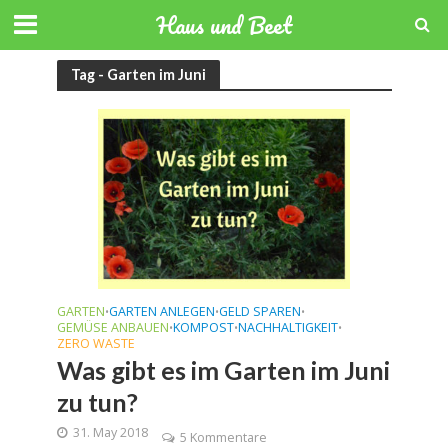
Haus und Beet
Tag - Garten im Juni
GARTEN
GARTEN ANLEGEN
GELD SPAREN
•
•
•
GEMÜSE ANBAUEN
KOMPOST
NACHHALTIGKEIT
•
•
•
ZERO WASTE
Was gibt es im Garten im Juni
zu tun?
31. May 2018
5 Kommentare