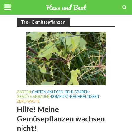
Haus und Beet
Tag - Gemüsepflanzen
GARTEN
GARTEN ANLEGEN
GELD SPAREN
•
•
•
GEMÜSE ANBAUEN
KOMPOST
NACHHALTIGKEIT
•
•
•
ZERO WASTE
Hilfe! Meine
Gemüsepflanzen wachsen
nicht!