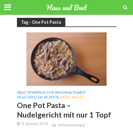
Haus und Beet
Tag - One Pot Pasta
GELD SPAREN
KÜCHE
NACHHALTIGKEIT
•
•
•
VEGETARISCHE REZEPTE
ZERO WASTE
•
One Pot Pasta –
Nudelgericht mit nur 1 Topf
6. January 2019
14 Kommentare