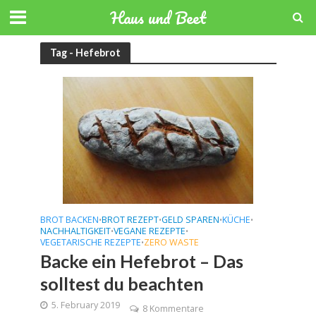
Haus und Beet
Tag - Hefebrot
BROT BACKEN
BROT REZEPT
GELD SPAREN
KÜCHE
•
•
•
•
NACHHALTIGKEIT
VEGANE REZEPTE
•
•
VEGETARISCHE REZEPTE
ZERO WASTE
•
Backe ein Hefebrot – Das
solltest du beachten
5. February 2019
8 Kommentare