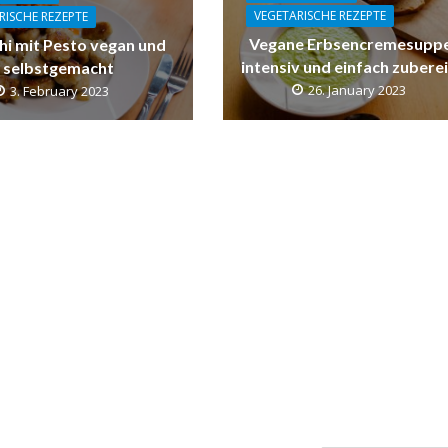
VEGETARISCHE REZEPTE
RISCHE REZEPTE
Vegane Erbsencremesuppe
i mit Pesto vegan und
intensiv und einfach zubere
selbstgemacht
26. January 2023
3. February 2023