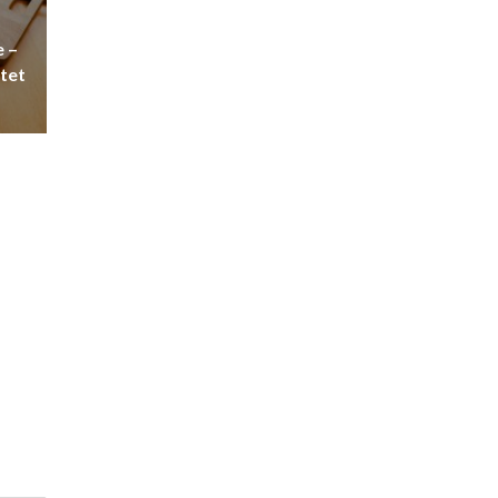
 –
itet