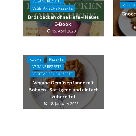
VEGANE REZEPTE
VEGETA
VEGETARISCHE REZEPTE
Gnocch
Brot backen ohne Hefe – Neues
E-Book!
15. April 2020
KÜCHE
REZEPTE
VEGANE REZEPTE
VEGETARISCHE REZEPTE
Vegane Gemüsepfanne mit
Bohnen– Sättigend und einfach
zubereitet
18. January 2023