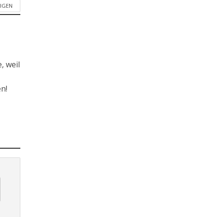
EIGEN
, weil
n!