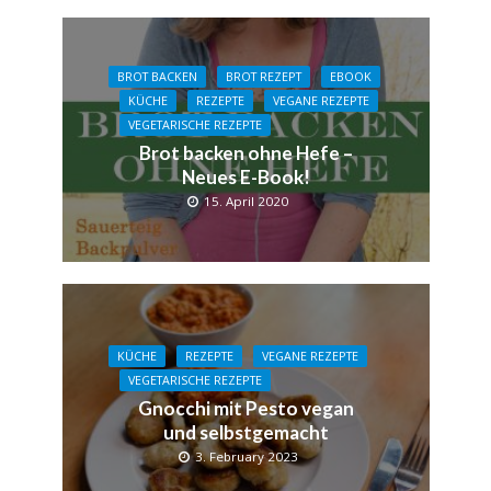
BROT BACKEN
BROT REZEPT
EBOOK
KÜCHE
REZEPTE
VEGANE REZEPTE
VEGETARISCHE REZEPTE
Brot backen ohne Hefe –
Neues E-Book!
15. April 2020
KÜCHE
REZEPTE
VEGANE REZEPTE
VEGETARISCHE REZEPTE
Gnocchi mit Pesto vegan
und selbstgemacht
3. February 2023