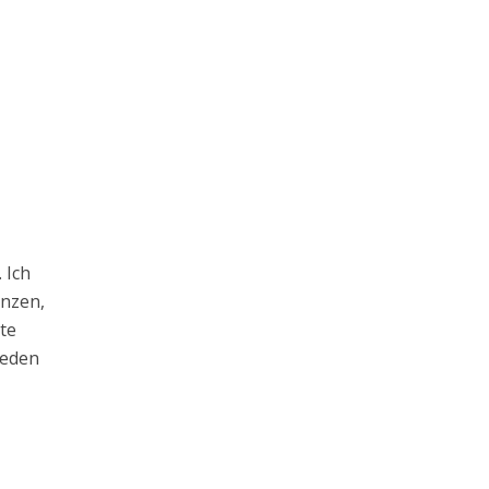
 Ich
anzen,
te
jeden