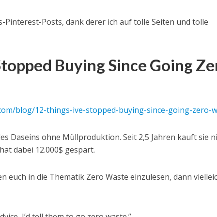
-Pinterest-Posts, dank derer ich auf tolle Seiten und tolle
 Stopped Buying Since Going Ze
com/blog/12-things-ive-stopped-buying-since-going-zero-
des Daseins ohne Müllproduktion. Seit 2,5 Jahren kauft sie n
hat dabei 12.000$ gespart.
ren euch in die Thematik Zero Waste einzulesen, dann viellei
vice, I’d tell them to go zero waste.”