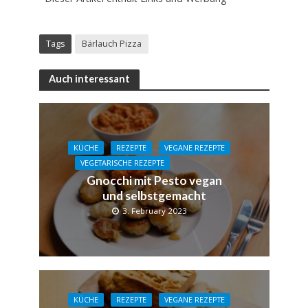
Tags
Bärlauch Pizza
Auch interessant
KÜCHE
REZEPTE
VEGANE REZEPTE
VEGETARISCHE REZEPTE
Gnocchi mit Pesto vegan
und selbstgemacht
3. February 2023
KÜCHE
REZEPTE
VEGANE REZEPTE