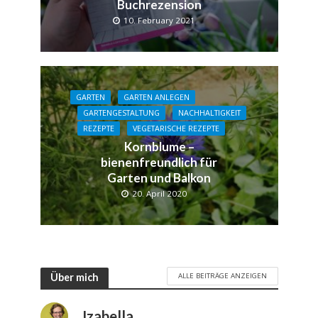
Buchrezension
10. February 2021
GARTEN
GARTEN ANLEGEN
GARTENGESTALTUNG
NACHHALTIGKEIT
REZEPTE
VEGETARISCHE REZEPTE
Kornblume –
bienenfreundlich für
Garten und Balkon
20. April 2020
ALLE BEITRÄGE ANZEIGEN
Über mich
Izabella