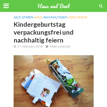
Haus und Beet
GELD SPAREN
•
HAUS
•
NACHHALTIGKEIT
•
ZERO WASTE
Kindergeburtstag
verpackungsfrei und
nachhaltig feiern
21. February 2018
4 Min Lesezeit