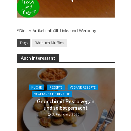
*Dieser Artikel enthält Links und Werbung.
Tags
Bärlauch Muffins
Auch interessant
KÜCHE
REZEPTE
VEGANE REZEPTE
VEGETARISCHE REZEPTE
Gnocchi mit Pesto vegan
und selbstgemacht
3. February 2023