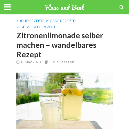
Haus und Beet
KÜCHE
•
REZEPTE
•
VEGANE REZEPTE
•
VEGETARISCHE REZEPTE
Zitronenlimonade selber
machen – wandelbares
Rezept
6. May 2020
5 Min Lesezeit