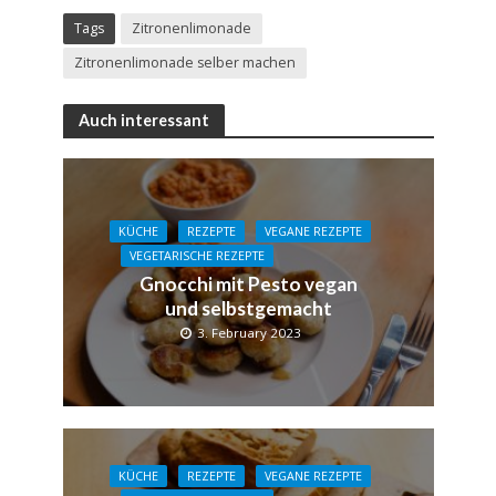
Tags
Zitronenlimonade
Zitronenlimonade selber machen
Auch interessant
KÜCHE
REZEPTE
VEGANE REZEPTE
VEGETARISCHE REZEPTE
Gnocchi mit Pesto vegan
und selbstgemacht
3. February 2023
KÜCHE
REZEPTE
VEGANE REZEPTE