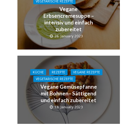
VEGETARISCHE REZEPTE
Vegane
Erbsencremesuppe –
intensiv und einfach
zubereitet
26. January 2023
KÜCHE
REZEPTE
VEGANE REZEPTE
VEGETARISCHE REZEPTE
Vegane Gemüsepfanne
mit Bohnen– Sättigend
und einfach zubereitet
18. January 2023