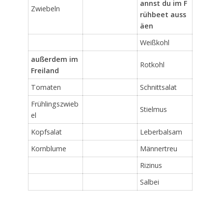
annst du im F
Zwiebeln
rühbeet auss
äen
Weißkohl
außerdem im
Rotkohl
Freiland
Tomaten
Schnittsalat
Frühlingszwieb
Stielmus
el
Kopfsalat
Leberbalsam
Kornblume
Männertreu
Rizinus
Salbei