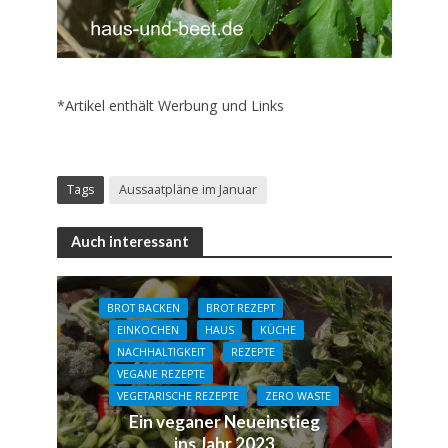
*Artikel enthält Werbung und Links
Tags
Aussaatpläne im Januar
Auch interessant
BROT BACKEN
BROT REZEPT
EINKOCHEN
HAUS
KÜCHE
NACHHALTIGKEIT
REZEPTE
VEGANE REZEPTE
VEGETARISCHE REZEPTE
ZERO WASTE
Ein veganer Neueinstieg
ins Jahr 2023