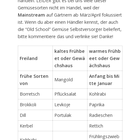
handeln. LEIDER gibt es bei uns viele dieser
Gemüsesorten nicht im Handel, weil der
Mainstream
auf Gärtnern ab März/April fokussiert
ist. Wenn du aber einen Händler kennst, der auch
die “Old School” Gemüse Selbstversorger beliefert,
bitte kommentiere das und verlinke sie! Danke!
kaltes Frühbe
warmes Frühb
Freiland
et oder Gewä
eet oder Gew
chshaus
ächshaus
frühe Sorten
Anfang bis Mi
Mangold
von
tte Januar
Borretsch
Pflücksalat
Kohlrabi
Brokkoli
Levkoje
Paprika
Dill
Portulak
Radieschen
Kerbel
Rettich
Frühlingszwieb
Kohlrabi