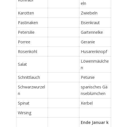
eln
Karotten
Zwiebeln
Pastinaken
Eisenkraut
Petersilie
Gartennelke
Porree
Geranie
Rosenkohl
Husarenknopf
Löwenmäulche
Salat
n
Schnittlauch
Petunie
Schwarzwurzel
spanisches Gä
n
nseblümchen
Spinat
Kerbel
Wirsing
Ende Januar k