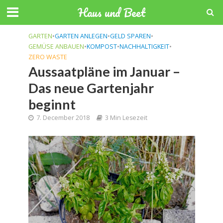
Haus und Beet
GARTEN
•
GARTEN ANLEGEN
•
GELD SPAREN
•
GEMÜSE ANBAUEN
•
KOMPOST
•
NACHHALTIGKEIT
•
ZERO WASTE
Aussaatpläne im Januar –
Das neue Gartenjahr
beginnt
7. December 2018
3 Min Lesezeit