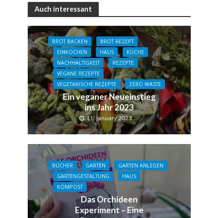
Auch interessant
BROT BACKEN
BROT REZEPT
EINKOCHEN
HAUS
KÜCHE
NACHHALTIGKEIT
REZEPTE
VEGANE REZEPTE
VEGETARISCHE REZEPTE
ZERO WASTE
Ein veganer Neueinstieg
ins Jahr 2023
11. January 2023
BÜCHER
GARTEN
GARTEN ANLEGEN
GARTENGESTALTUNG
HAUS
KOMPOST
Das Orchideen
Experiment – Eine