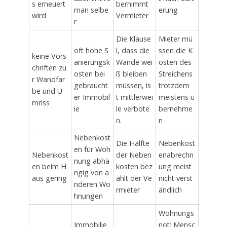
s erneuert
bernimmt
man selbe
erung
wird
Vermieter
r
Die Klause
Mieter mü
oft hohe S
l, dass die
ssen die K
keine Vors
anierungsk
Wände wei
osten des
chriften zu
osten bei
ß bleiben
Streichens
r Wandfar
gebraucht
müssen, is
trotzdem
be und U
er Immobil
t mittlerwei
meistens ü
mriss
ie
le verbote
bernehme
n.
n
Nebenkost
Die Hälfte
Nebenkost
en für Woh
Nebenkost
der Neben
enabrechn
nung abhä
en beim H
kosten bez
ung meist
ngig von a
aus gering
ahlt der Ve
nicht verst
nderen Wo
rmieter
ändlich
hnungen
Wohnungs
Immobilie
not: Mensc