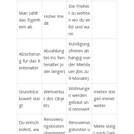
Die Freihei
Man zahlt
t zu wohne
Hoher Kre
das Eigenh
n wo du wi
dit
eim ab
llst und wa
nn
Kündigung
Abzahlung
sfristen ab
Absicherun
bis ins Ren
hängig von
g für das R
tenalter (o
der Mietda
entenalter
der länger)
uer (bis zu
9 Monate)
Wohnunge
Grundstüc
Wertverlus
mieten stei
n werden
kswert stei
t des Obje
gen immer
gebaut un
gt
kts
weiter
d renoviert
Renovieru
Du entsch
Renovierun
ngskosten
Miete steig
eidest, wa
gskosten ü
übernimmt
t nach Sani