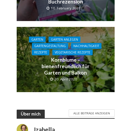
Buchrezension
10. February 2021
GARTEN
GARTEN ANLEGEN
GARTENGESTALTUNG
NACHHALTIGKEIT
REZEPTE
VEGETARISCHE REZEPTE
Kornblume –
bienenfreundlich für
Garten und Balkon
20. April 2020
ALLE BEITRÄGE ANZEIGEN
Über mich
Izabella