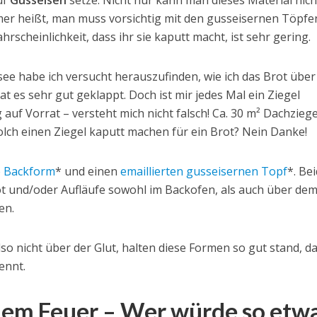
uf
Gusseisen
setze. Nicht nur kann man dieses Material nich
mer heißt, man muss vorsichtig mit den gusseisernen Töpfe
cheinlichkeit, dass ihr sie kaputt macht, ist sehr gering.
see habe ich versucht herauszufinden, wie ich das Brot übe
t es sehr gut geklappt. Doch ist mir jedes Mal ein Ziegel
auf Vorrat – versteht mich nicht falsch! Ca. 30 m² Dachziege
olch einen Ziegel kaputt machen für ein Brot? Nein Danke!
e Backform
* und einen
emaillierten gusseisernen Topf
*. Be
ot und/oder Aufläufe sowohl im Backofen, als auch über de
en.
lso nicht über der Glut, halten diese Formen so gut stand, d
rennt.
 dem Feuer – Wer würde so etw