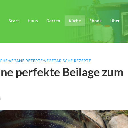
Start
Haus
Garten
Küche
Ebook
Über
CHE
•
VEGANE REZEPTE
•
VEGETARISCHE REZEPTE
Eine perfekte Beilage zum
t