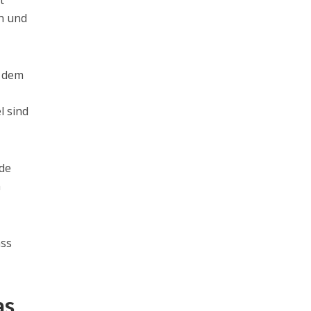
t
n und
r dem
l sind
ide
m
ass
as