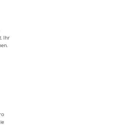
m
. Ihr
hen.
ro
ie