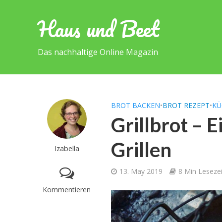
Haus und Beet
Das nachhaltige Online Magazin
BROT BACKEN
•
BROT REZEPT
•
KÜ
Grillbrot – 
Grillen
Izabella
13. May 2019
8 Min Lesezei
Kommentieren