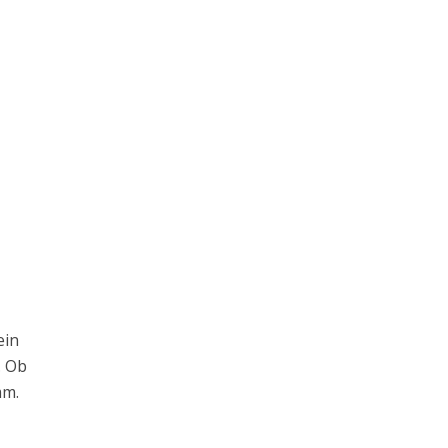
ein
. Ob
mm.