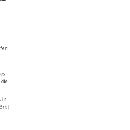
fen:
nes
 die
e
. In
 Brot