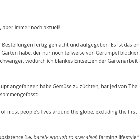
t, aber immer noch aktuell!
 Bestellungen fertig gemacht und aufgegeben. Es ist das er
n Garten habe, der nur noch teilweise von Gerümpel blockier
 schwanger, wodurch ich blankes Entsetzen der Gartenarbeit
upt angefangen habe Gemüse zu züchten, hat Jed von The
zusammengefasst:
 of most people’s lives around the globe, excluding the first
bsistence (i.e.
barely enough to stay alive
) farming lifestyle.