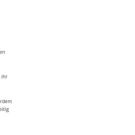
ren
 ihr
ßerdem
eitig