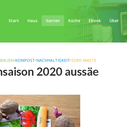
Start
Haus
Garten
Küche
Ebook
Über
NBAUEN
•
KOMPOST
•
NACHHALTIGKEIT
•
ZERO WASTE
nsaison 2020 aussäe