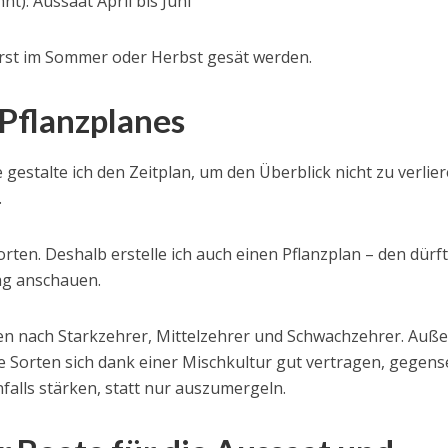
nt): Aussaat April bis Juni
 erst im Sommer oder Herbst gesät werden.
 Pflanzplanes
 gestalte ich den Zeitplan, um den Überblick nicht zu verlie
.
Sorten. Deshalb erstelle ich auch einen Pflanzplan – den dürft
ag anschauen.
ilen nach Starkzehrer, Mittelzehrer und Schwachzehrer. Au
che Sorten sich dank einer Mischkultur gut vertragen, gegens
alls stärken, statt nur auszumergeln.