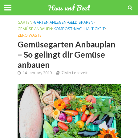
Haus und Beet
GARTEN
•
GARTEN ANLEGEN
•
GELD SPAREN
•
GEMÜSE ANBAUEN
•
KOMPOST
•
NACHHALTIGKEIT
•
ZERO WASTE
Gemüsegarten Anbauplan
– So gelingt dir Gemüse
anbauen
14. January 2019
7 Min Lesezeit