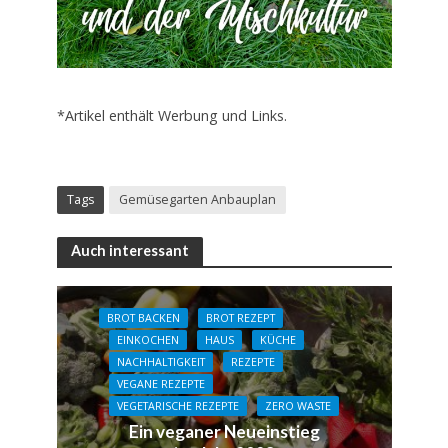
*Artikel enthält Werbung und Links.
Tags
Gemüsegarten Anbauplan
Auch interessant
BROT BACKEN
BROT REZEPT
EINKOCHEN
HAUS
KÜCHE
NACHHALTIGKEIT
REZEPTE
VEGANE REZEPTE
VEGETARISCHE REZEPTE
ZERO WASTE
Ein veganer Neueinstieg