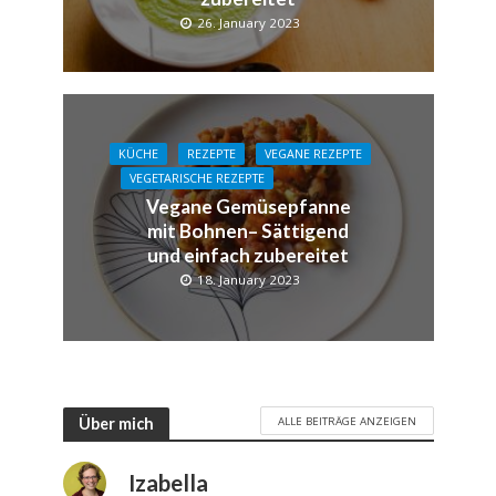
26. January 2023
KÜCHE
REZEPTE
VEGANE REZEPTE
VEGETARISCHE REZEPTE
Vegane Gemüsepfanne
mit Bohnen– Sättigend
und einfach zubereitet
18. January 2023
ALLE BEITRÄGE ANZEIGEN
Über mich
Izabella