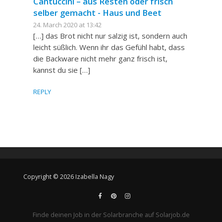
Cantuccini – aus Resten oder frisch
selber gemacht - Haus und Beet
24. March 2020 at 13:42
[…] das Brot nicht nur salzig ist, sondern auch
leicht süßlich. Wenn ihr das Gefühl habt, dass
die Backware nicht mehr ganz frisch ist,
kannst du sie […]
REPLY
Copyright © 2026 Izabella Nagy
Finde deinen Job in der Solarbranche auf Solarjob.de